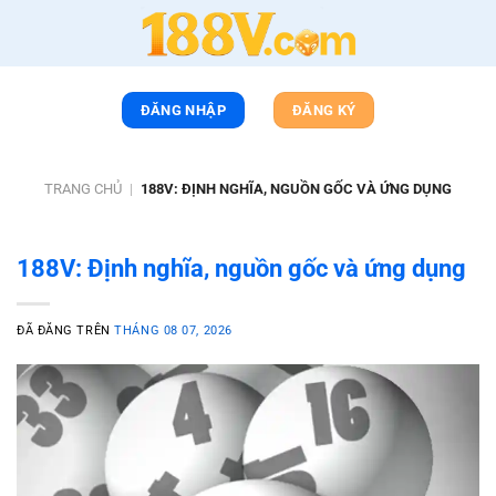
Chuyển
đến
nội
dung
ĐĂNG NHẬP
ĐĂNG KÝ
TRANG CHỦ
|
188V: ĐỊNH NGHĨA, NGUỒN GỐC VÀ ỨNG DỤNG
188V: Định nghĩa, nguồn gốc và ứng dụng
ĐÃ ĐĂNG TRÊN
THÁNG 08 07, 2026