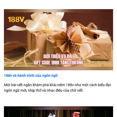
4. Công Nghệ Bảo Mật & An Toàn Thông Tin
5. Dịch Vụ Khách Hàng & Cờ Bạc Có Trách Nhiệm
6. Lời Kết
1. Sứ Mệnh Và Tầm Nhìn Của 188v
Trong bối cảnh thị trường cá cược trực tuyến đang bão hòa
với vô số lựa chọn,
188v
ra đời với mục tiêu trở thành
"ngọn hải đăng" về sự uy tín và chất lượng. Khi tìm hiểu
về
chúng tôi
, người chơi sẽ nhận thấy
188v
không chỉ đơn
thuần là một website cá độ, mà là một tổ chức tài chính và
188v và hành trình của ngôn ngữ
giải trí hoạt động dựa trên các quy chuẩn pháp lý nghiêm
Một bài viết ngắn khám phá khái niệm 188v như một cách biểu đạt
ngặt.
ngôn ngữ mới, nhịp thở và nhạc điệu của chữ viết.
Tầm nhìn của chúng tôi trong 5 năm tới là trở thành top 3
nhà cái được yêu thích nhất tại khu vực Đông Nam Á. Để
đạt được điều này,
188v
cam kết liên tục đổi mới, áp dụng