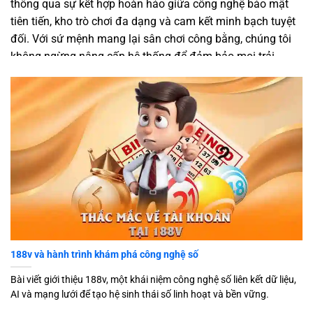
thông qua sự kết hợp hoàn hảo giữa công nghệ bảo mật
tiên tiến, kho trò chơi đa dạng và cam kết minh bạch tuyệt
đối. Với sứ mệnh mang lại sân chơi công bằng, chúng tôi
không ngừng nâng cấp hệ thống để đảm bảo mọi trải
nghiệm của thành viên tại
188v
đều đạt chuẩn 5 sao quốc
tế. Tại đây, bạn không chỉ tham gia cá cược, mà còn được
trải nghiệm dịch vụ chăm sóc khách hàng tận tâm và
chuyên nghiệp nhất.
Gioi thieu tong quan ve nha cai 188v va tam nhin chien luoc
Mục Lục
188v và hành trình khám phá công nghệ số
1. Sứ Mệnh Và Tầm Nhìn Của 188v
Bài viết giới thiệu 188v, một khái niệm công nghệ số liên kết dữ liệu,
2. Giá Trị Cốt Lõi: Uy Tín Tạo Nên Thương Hiệu
AI và mạng lưới để tạo hệ sinh thái số linh hoạt và bền vững.
3. Hệ Sinh Thái Sản Phẩm Giải Trí Đỉnh Cao