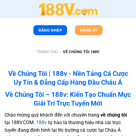
Chuyển
đến
nội
dung
ĐĂNG NHẬP
ĐĂNG KÝ
TRANG CHỦ
|
VỀ CHÚNG TÔI 188V
Về Chúng Tôi | 188v - Nền Tảng Cá Cược
Uy Tín & Đẳng Cấp Hàng Đầu Châu Á
Về Chúng Tôi – 188v: Kiến Tạo Chuẩn Mực
Giải Trí Trực Tuyến Mới
Chào mừng quý khách đến với chuyên trang
về chúng tôi
tại 188V.COM.
188v
tự hào là thương hiệu nhà cái trực
tuyến đang định hình lại thị trường cá cược tại Châu Á