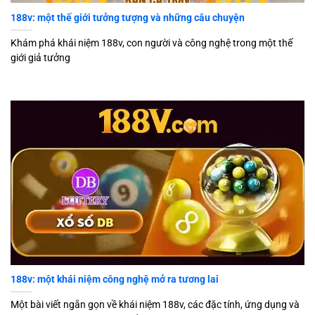
188v: một thế giới tưởng tượng và những câu chuyện
Khám phá khái niệm 188v, con người và công nghệ trong một thế
giới giả tưởng
188v: một khái niệm công nghệ mở ra tương lai
Một bài viết ngắn gọn về khái niệm 188v, các đặc tính, ứng dụng và