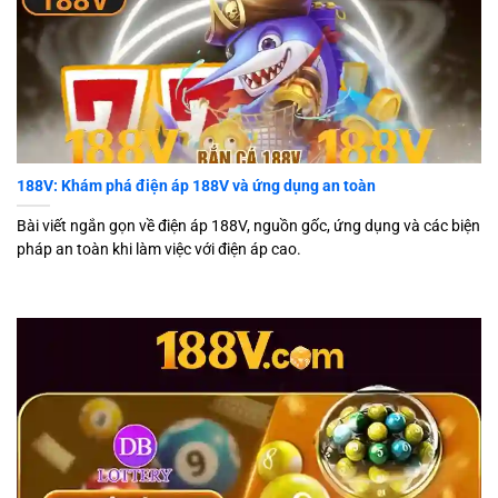
188V: Khám phá điện áp 188V và ứng dụng an toàn
Bài viết ngắn gọn về điện áp 188V, nguồn gốc, ứng dụng và các biện
pháp an toàn khi làm việc với điện áp cao.