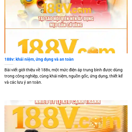
188v: khái niệm, ứng dụng và an toàn
Bài viết giới thiệu về 188v, một mức điện áp trung bình được dùng
trong công nghiệp, cùng khái niệm, nguồn gốc, ứng dụng, thiết kế
và các lưu ý an toàn.