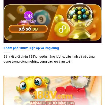
Khám phá 188V: Điện áp và ứng dụng
Bài viết giới thiệu 188V, nguồn năng lượng, cấu hình và các ứng
dụng trong công nghiệp, cùng các lưu ý an toàn.