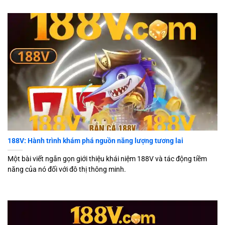
188V: Hành trình khám phá nguồn năng lượng tương lai
Một bài viết ngắn gọn giới thiệu khái niệm 188V và tác động tiềm
năng của nó đối với đô thị thông minh.