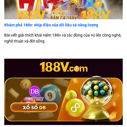
Khám phá 188v: nhịp điệu của dữ liệu và năng lượng
Bài viết giải thích khái niệm 188v và tác động của nó lên công nghệ,
nghệ thuật và đời sống