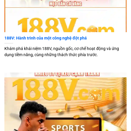
188V: Hành trình của một công nghệ đột phá
Khám phá khái niệm 188V, nguồn gốc, cơ chế hoạt động và ứng
dụng tiềm năng, cùng những thách thức phía trước.