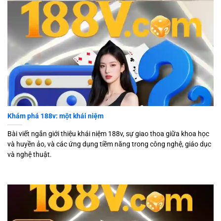
Khám phá 188v: một khái niệm
Bài viết ngắn giới thiệu khái niệm 188v, sự giao thoa giữa khoa học
và huyền ảo, và các ứng dụng tiềm năng trong công nghệ, giáo dục
và nghệ thuật.