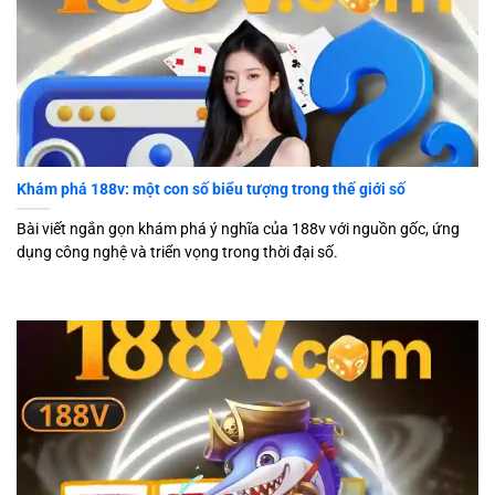
Khám phá 188v: một con số biểu tượng trong thế giới số
Bài viết ngắn gọn khám phá ý nghĩa của 188v với nguồn gốc, ứng
dụng công nghệ và triển vọng trong thời đại số.