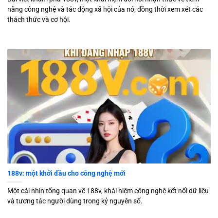
năng công nghệ và tác động xã hội của nó, đồng thời xem xét các
thách thức và cơ hội.
188v: một khởi đầu cho công nghệ mới
Một cái nhìn tổng quan về 188v, khái niệm công nghệ kết nối dữ liệu
và tương tác người dùng trong kỷ nguyên số.