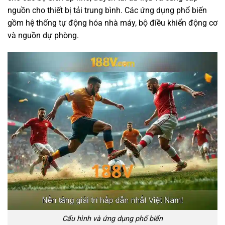
nguồn cho thiết bị tải trung bình. Các ứng dụng phổ biến
gồm hệ thống tự động hóa nhà máy, bộ điều khiển động cơ
và nguồn dự phòng.
Cấu hình và ứng dụng phổ biến