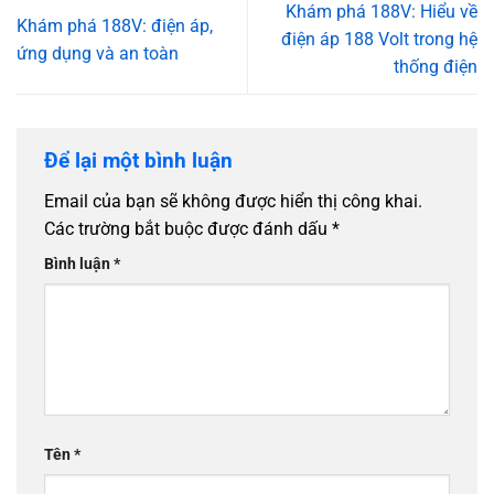
Khám phá 188V: Hiểu về
Khám phá 188V: điện áp,
điện áp 188 Volt trong hệ
ứng dụng và an toàn
thống điện
Để lại một bình luận
Email của bạn sẽ không được hiển thị công khai.
Các trường bắt buộc được đánh dấu
*
Bình luận
*
Tên
*