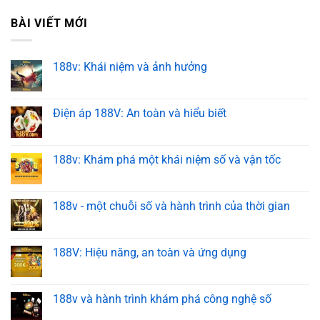
BÀI VIẾT MỚI
188v: Khái niệm và ảnh hưởng
Điện áp 188V: An toàn và hiểu biết
188v: Khám phá một khái niệm số và vận tốc
188v - một chuỗi số và hành trình của thời gian
188V: Hiệu năng, an toàn và ứng dụng
188v và hành trình khám phá công nghệ số