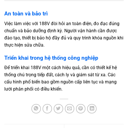
An toàn và bảo trì
Việc làm việc với 188V đòi hỏi an toàn điện, đo đạc đúng
chuẩn và bảo dưỡng định kỳ. Người vận hành cần được
đào tạo, thiết bị bảo hộ đầy đủ và quy trình khóa nguồn khi
thực hiện sửa chữa.
Triển khai trong hệ thống công nghiệp
Để triển khai 188V một cách hiệu quả, cần có thiết kế hệ
thống chú trọng tiếp đất, cách ly và giám sát từ xa. Các
cấu hình phổ biến bao gồm nguồn cấp liên tục và mạng
lưới phân phối có điều khiển.