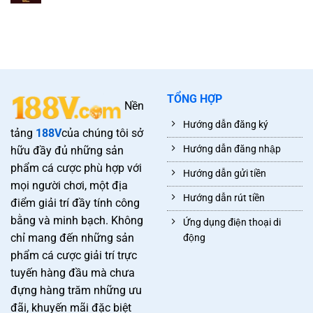
TỔNG HỢP
Nền
Hướng dẫn đăng ký
tảng
188V
của chúng tôi sở
Hướng dẫn đăng nhập
hữu đầy đủ những sản
phẩm cá cược phù hợp với
Hướng dẫn gửi tiền
mọi người chơi, một địa
Hướng dẫn rút tiền
điểm giải trí đầy tính công
bằng và minh bạch. Không
Ứng dụng điện thoại di
chỉ mang đến những sản
động
phẩm cá cược giải trí trực
tuyến hàng đầu mà chưa
đựng hàng trăm những ưu
đãi, khuyến mãi đặc biệt