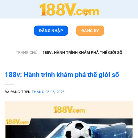
Chuyển
đến
nội
dung
ĐĂNG NHẬP
ĐĂNG KÝ
TRANG CHỦ
|
188V: HÀNH TRÌNH KHÁM PHÁ THẾ GIỚI SỐ
188v: Hành trình khám phá thế giới số
ĐÃ ĐĂNG TRÊN
THÁNG 08 08, 2026