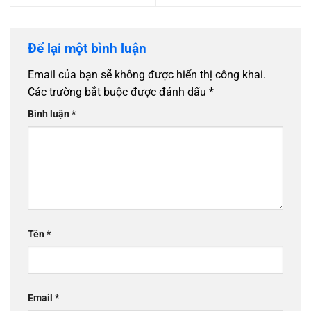
Để lại một bình luận
Email của bạn sẽ không được hiển thị công khai.
Các trường bắt buộc được đánh dấu
*
Bình luận
*
Tên
*
Email
*