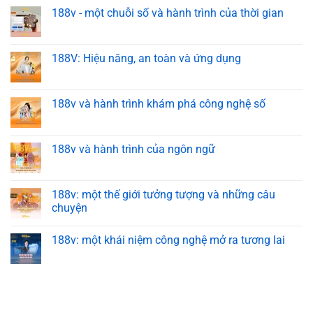
188v - một chuỗi số và hành trình của thời gian
188V: Hiệu năng, an toàn và ứng dụng
188v và hành trình khám phá công nghệ số
188v và hành trình của ngôn ngữ
188v: một thế giới tưởng tượng và những câu
chuyện
188v: một khái niệm công nghệ mở ra tương lai