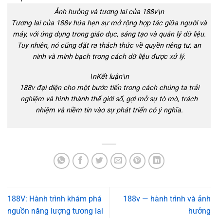
Ảnh hưởng và tương lai của 188v\n
Tương lai của 188v hứa hẹn sự mở rộng hợp tác giữa người và
máy, với ứng dụng trong giáo dục, sáng tạo và quản lý dữ liệu.
Tuy nhiên, nó cũng đặt ra thách thức về quyền riêng tư, an
ninh và minh bạch trong cách dữ liệu được xử lý.
\n
Kết luận
\n
188v đại diện cho một bước tiến trong cách chúng ta trải
nghiệm và hình thành thế giới số, gợi mở sự tò mò, trách
nhiệm và niềm tin vào sự phát triển có ý nghĩa.
188V: Hành trình khám phá
188v — hành trình và ảnh
nguồn năng lượng tương lai
hưởng