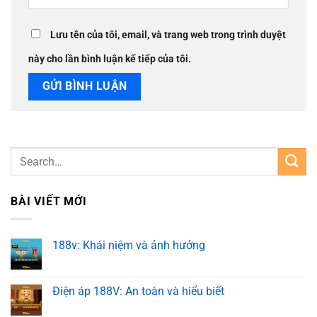
Lưu tên của tôi, email, và trang web trong trình duyệt
này cho lần bình luận kế tiếp của tôi.
BÀI VIẾT MỚI
188v: Khái niệm và ảnh hưởng
Điện áp 188V: An toàn và hiểu biết