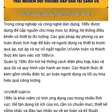
Trong công nghiệp và công nghệ dân dụng, 188v được
dùng để cấp nguồn cho máy móc tự động, hệ thống điều
khiển và thiết bị đo lường. Các giải pháp dự phòng và an
toàn được tích hợp để bảo vệ người dùng và thiết bị trước
quá áp, sụt áp và sự cố ngắt nguồn.
\n\n
An toàn và thách
thức khi làm việc với 188v
\n
Quản lý 188v đòi hỏi hệ thống cách điện phù hợp, bảo vệ
quá tải và quy trình vận hành an toàn. Các thách thức đi
kèm gồm nhiễu điện từ, an toàn người dùng và tối ưu hóa
hiệu quả năng lượng.
\n\n
Kết luận
\n
188v là khái niệm có tính ứng dụng cao trong nhiều lĩnh
vực. Để tận dụng lợi ích của nó, cần có chuẩn mực, thiết kế
vững chắc và đào tạo nhân sự về an toàn và kỹ thuật.