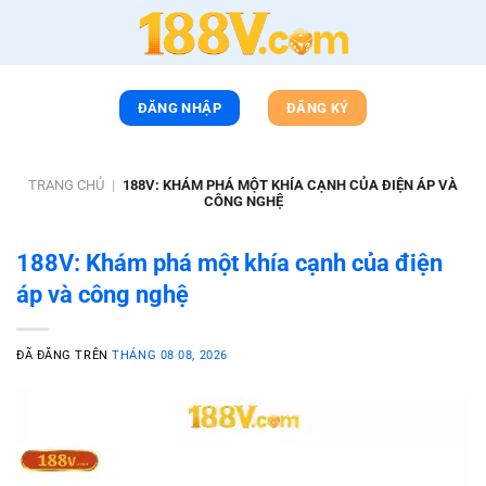
Chuyển
đến
nội
dung
ĐĂNG NHẬP
ĐĂNG KÝ
TRANG CHỦ
|
188V: KHÁM PHÁ MỘT KHÍA CẠNH CỦA ĐIỆN ÁP VÀ
CÔNG NGHỆ
188V: Khám phá một khía cạnh của điện
áp và công nghệ
ĐÃ ĐĂNG TRÊN
THÁNG 08 08, 2026