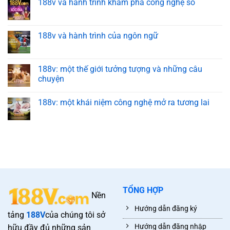
188v và hành trình khám phá công nghệ số
188v và hành trình của ngôn ngữ
188v: một thế giới tưởng tượng và những câu
chuyện
188v: một khái niệm công nghệ mở ra tương lai
TỔNG HỢP
Nền
Hướng dẫn đăng ký
tảng
188V
của chúng tôi sở
Hướng dẫn đăng nhập
hữu đầy đủ những sản