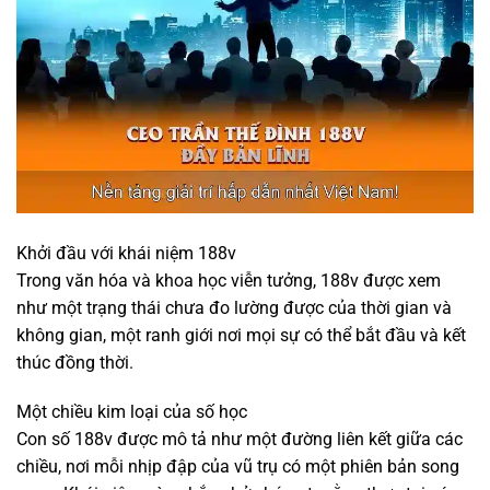
Khởi đầu với khái niệm 188v
Trong văn hóa và khoa học viễn tưởng, 188v được xem
như một trạng thái chưa đo lường được của thời gian và
không gian, một ranh giới nơi mọi sự có thể bắt đầu và kết
thúc đồng thời.
Một chiều kim loại của số học
Con số 188v được mô tả như một đường liên kết giữa các
chiều, nơi mỗi nhịp đập của vũ trụ có một phiên bản song