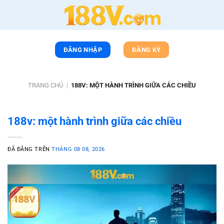
Chuyển
đến
nội
dung
ĐĂNG NHẬP
ĐĂNG KÝ
TRANG CHỦ
|
188V: MỘT HÀNH TRÌNH GIỮA CÁC CHIỀU
188v: một hành trình giữa các chiều
ĐÃ ĐĂNG TRÊN
THÁNG 08 08, 2026