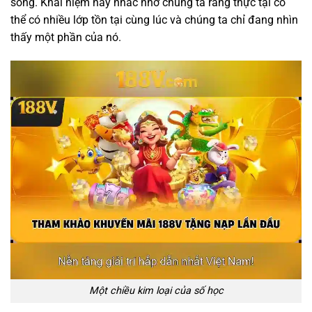
song. Khái niệm này nhắc nhở chúng ta rằng thực tại có
thể có nhiều lớp tồn tại cùng lúc và chúng ta chỉ đang nhìn
thấy một phần của nó.
Một chiều kim loại của số học