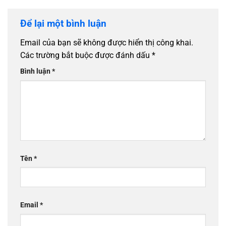
Để lại một bình luận
Email của bạn sẽ không được hiển thị công khai.
Các trường bắt buộc được đánh dấu
*
Bình luận
*
Tên
*
Email
*