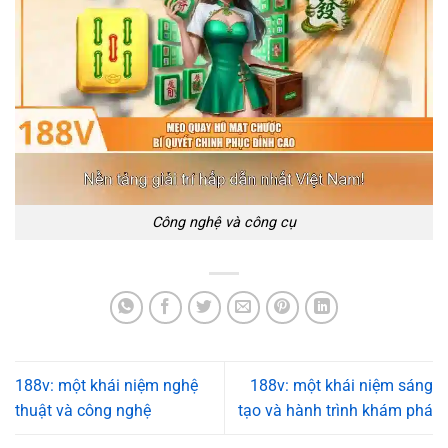
Công nghệ và công cụ
188v: một khái niệm nghệ
188v: một khái niệm sáng
thuật và công nghệ
tạo và hành trình khám phá