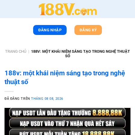
Chuyển
đến
nội
dung
ĐĂNG NHẬP
ĐĂNG KÝ
TRANG CHỦ
|
188V: MỘT KHÁI NIỆM SÁNG TẠO TRONG NGHỆ THUẬT
SỐ
188v: một khái niệm sáng tạo trong nghệ
thuật số
ĐÃ ĐĂNG TRÊN
THÁNG 08 08, 2026