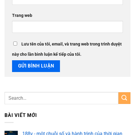
Trang web
Lưu tên của tôi, email, và trang web trong trình duyệt
này cho lần bình luận kế tiếp của tôi.
BÀI VIẾT MỚI
188v - một chuỗi số và hành trình của thời gian