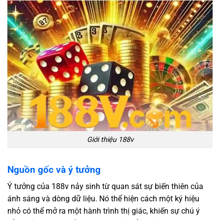
Giới thiệu 188v
Nguồn gốc và ý tưởng
Ý tưởng của 188v nảy sinh từ quan sát sự biến thiên của
ánh sáng và dòng dữ liệu. Nó thể hiện cách một ký hiệu
nhỏ có thể mở ra một hành trình thị giác, khiến sự chú ý