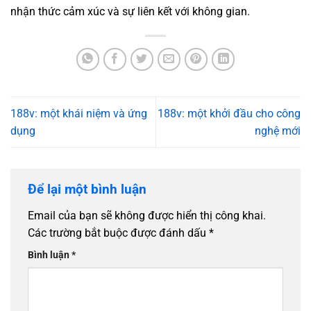
nhận thức cảm xúc và sự liên kết với không gian.
188v: một khái niệm và ứng
188v: một khởi đầu cho công
dụng
nghệ mới
Để lại một bình luận
Email của bạn sẽ không được hiển thị công khai.
Các trường bắt buộc được đánh dấu
*
Bình luận
*