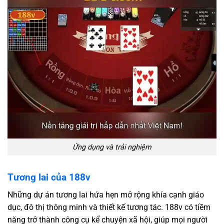
Ứng dụng và trải nghiệm
Tương lai của 188v
Những dự án tương lai hứa hẹn mở rộng khía cạnh giáo
dục, đô thị thông minh và thiết kế tương tác. 188v có tiềm
năng trở thành công cụ kể chuyện xã hội, giúp mọi người