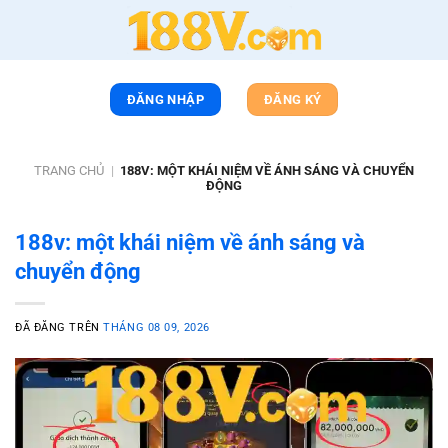
Chuyển
đến
nội
dung
ĐĂNG NHẬP
ĐĂNG KÝ
TRANG CHỦ
|
188V: MỘT KHÁI NIỆM VỀ ÁNH SÁNG VÀ CHUYỂN
ĐỘNG
188v: một khái niệm về ánh sáng và
chuyển động
ĐÃ ĐĂNG TRÊN
THÁNG 08 09, 2026