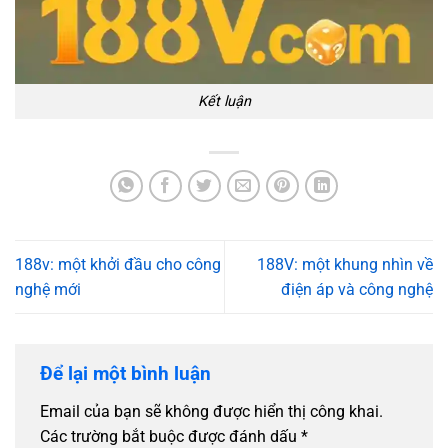
Kết luận
188v: một khởi đầu cho công
188V: một khung nhìn về
nghệ mới
điện áp và công nghệ
Để lại một bình luận
Email của bạn sẽ không được hiển thị công khai.
Các trường bắt buộc được đánh dấu
*