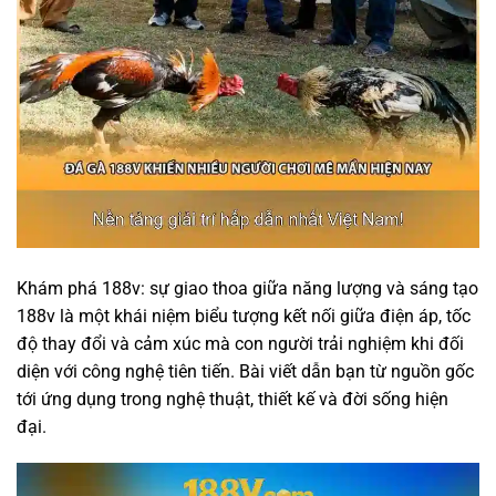
Khám phá 188v: sự giao thoa giữa năng lượng và sáng tạo
188v là một khái niệm biểu tượng kết nối giữa điện áp, tốc
độ thay đổi và cảm xúc mà con người trải nghiệm khi đối
diện với công nghệ tiên tiến. Bài viết dẫn bạn từ nguồn gốc
tới ứng dụng trong nghệ thuật, thiết kế và đời sống hiện
đại.