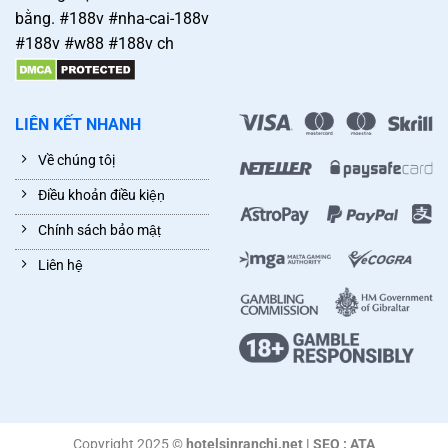
bằng. #188v #nha-cai-188v
#188v #w88 #188v ch
LIÊN KẾT NHANH
Về chúng tôị
Điều khoản điều kiệṇ
Chính sách bảo mậṭ
Liên hệ̣
Copyright 2025 ©
hotelsinranchi.net | SEO : ATA