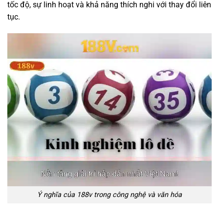
tốc độ, sự linh hoạt và khả năng thích nghi với thay đổi liên
tục.
Ý nghĩa của 188v trong công nghệ và văn hóa