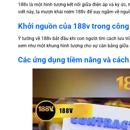
188v là một hình tượng kết nối giữa điện áp và ký ức,
viết này, ta mượn khái niệm 188v để suy ngẫm về nguồ
Khởi nguồn của 188v trong công 
Ý tưởng về 188v bắt đầu khi con người tìm cách lưu tr
xem như một khung hình tượng cho sự cân bằng giữa h
Các ứng dụng tiềm năng và cách 