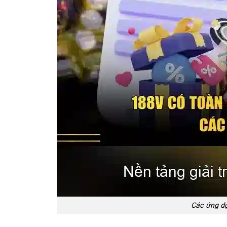
Các ứng dụ