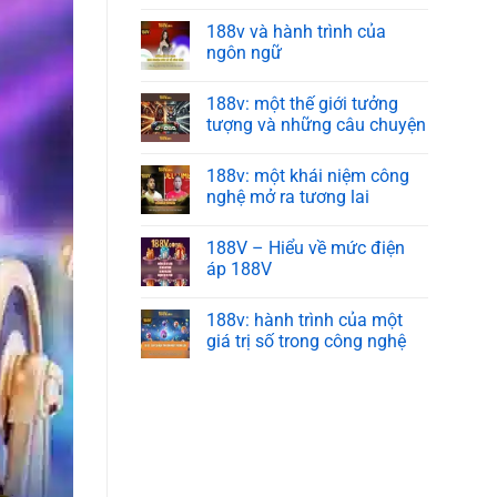
188v và hành trình của
ngôn ngữ
188v: một thế giới tưởng
tượng và những câu chuyện
188v: một khái niệm công
nghệ mở ra tương lai
188V – Hiểu về mức điện
áp 188V
188v: hành trình của một
giá trị số trong công nghệ