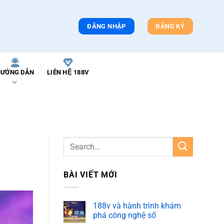
ĐĂNG NHẬP
ĐĂNG KÝ
ƯỚNG DẪN
LIÊN HỆ 188V
BÀI VIẾT MỚI
188v và hành trình khám
phá công nghệ số