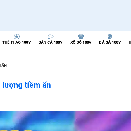
THỂ THAO 188V
BẮN CÁ 188V
XỔ SỐ 188V
ĐÁ GÀ 188V
H
M ẨN
 lượng tiềm ẩn