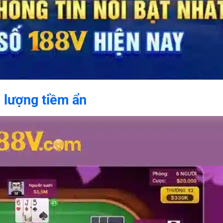
 lượng tiềm ẩn