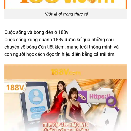
188v là gì trong thực tế
Cuộc sống và bóng đèn ở 188v
Cuộc sống xung quanh 188v được kể qua những câu
chuyện về bóng đèn tiết kiệm, mạng lưới thông minh và
con người học cách đọc tín hiệu điện bằng cả trái tim.