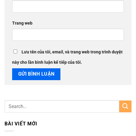
Trang web
Lưu tên của tôi, email, và trang web trong trình duyệt
này cho lần bình luận kế tiếp của tôi.
BÀI VIẾT MỚI